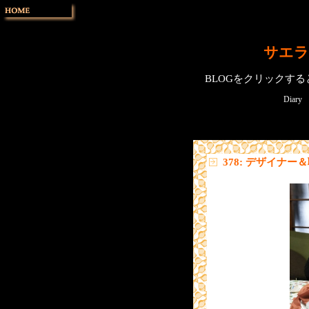
サエラ
BLOGをクリックす
Diary
378: デザイナー