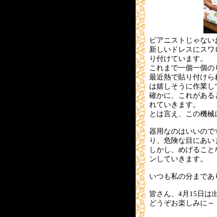
ピアニストじゃない
新しいドレスにスワ
り付けています。
これまで一個一個の
最近熱で貼り付けら
は嬉しそうに作業し
確かに、これがある
れていきます。
とは言え、この機械
器用なのはいいので
り、危険な目にあい
しかし、めげること
ンしていきます。
いつも私の分まであ
皆さん、4月15日は
どうぞお楽しみに～