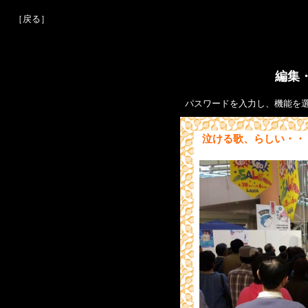
［戻る］
編集
パスワードを入力し、機能を
泣ける歌、らしい・・