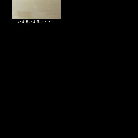
たまるたまる・・・・