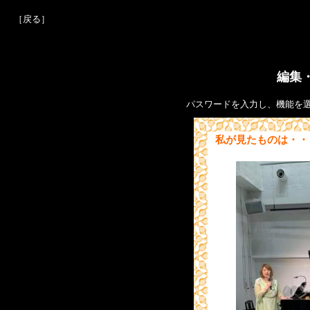
［戻る］
編集
パスワードを入力し、機能を
私が見たものは・・