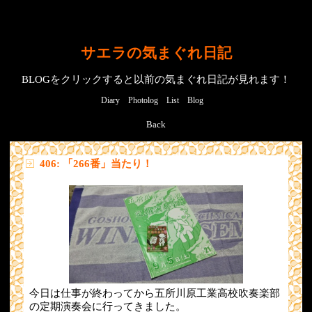
サエラの気まぐれ日記
BLOGをクリックすると以前の気まぐれ日記が見れます！
Diary
Photolog
List
Blog
Back
406: 「266番」当たり！
今日は仕事が終わってから五所川原工業高校吹奏楽部
の定期演奏会に行ってきました。