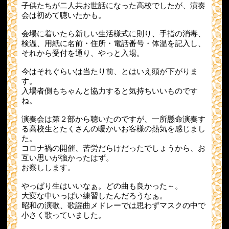
子供たちが二人共お世話になった高校でしたが、演奏
会は初めて聴いたかも。
会場に着いたら新しい生活様式に則り、手指の消毒、
検温、用紙に名前・住所・電話番号・体温を記入し、
それから受付を通り、やっと入場。
今はそれぐらいは当たり前、とはいえ頭が下がりま
す。
入場者側もちゃんと協力すると気持ちいいものです
ね。
演奏会は第２部から聴いたのですが、一所懸命演奏す
る高校生とたくさんの暖かいお客様の熱気を感じまし
た。
コロナ禍の開催、苦労だらけだったでしょうから、お
互い思いが強かったはず。
お察しします。
やっぱり生はいいなぁ。どの曲も良かった～。
大変な中いっぱい練習したんだろうなぁ。
昭和の演歌、歌謡曲メドレーでは思わずマスクの中で
小さく歌っていました。