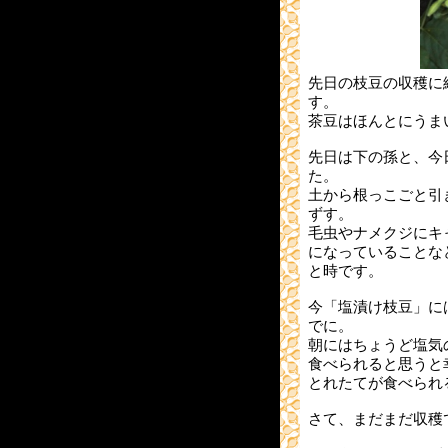
先日の枝豆の収穫に
す。
茶豆はほんとにうま
先日は下の孫と、今
た。
土から根っこごと引
ずす。
毛虫やナメクジにキ
になっていることな
と時です。
今「塩漬け枝豆」に
でに。
朝にはちょうど塩気
食べられると思うと
とれたてが食べられ
さて、まだまだ収穫