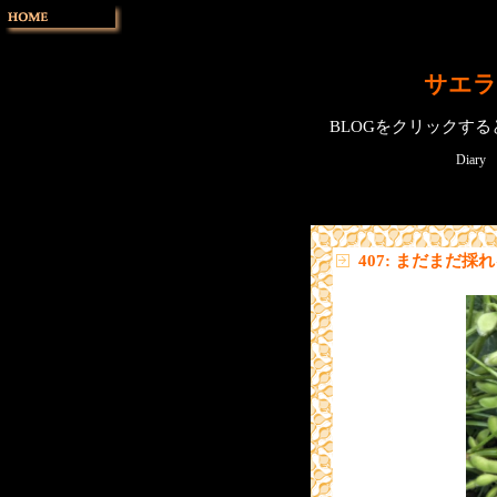
サエラ
BLOGをクリックす
Diary
407: まだまだ採