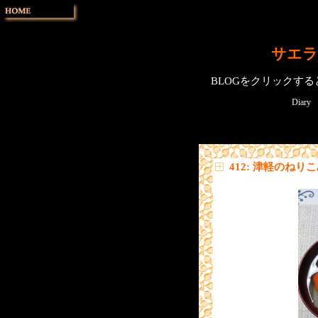
サエラ
BLOGをクリックす
Diary
412: 津軽のねり