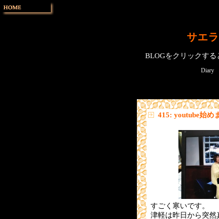
サエラ
BLOGをクリックす
Diary
415: youtube始
すごく寒いです。
津軽は昨日から突然