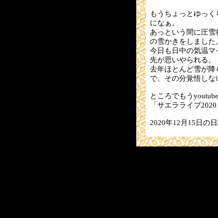
もうちょっとゆっく
になぁ。
あっという間に圧雪
の雪かきをしました
今日も日中の気温マ
先が思いやられる。
去年ほとんど雪が降
で、その分覚悟しな
ところでもうyoutu
「サエラライブ2020
2020年12月15日の