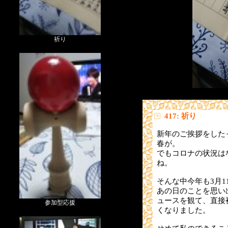
祈り
417: 祈り
新年のご挨拶をした
春が。
でもコロナの状況は
ね。
そんな中今年も3月1
あの日のことを思い
ュースを観て、直接
参加型応援
くなりました。