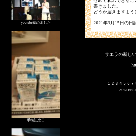
せめて私のできるこ
書きました。
どうか届きますよう
2021年3月15日の日
youtube始めました
サエラの新し
ht
1
2
3
4
5
6
7
Photo BBS
手術記念日