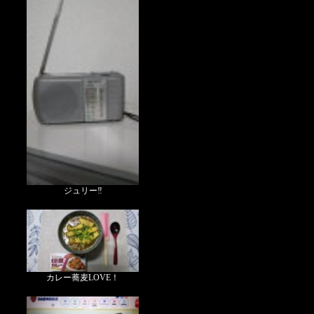
ジュリー‼
カレー蕎麦LOVE！