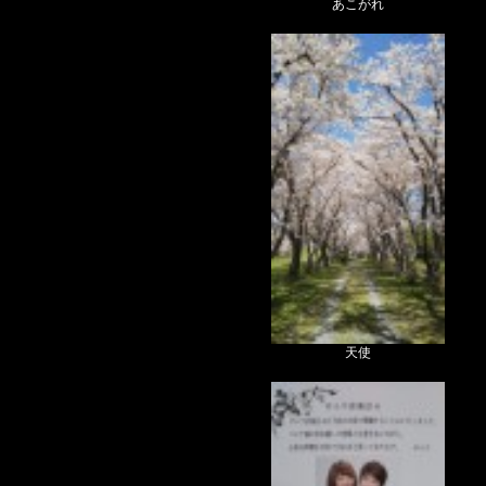
あこがれ
天使