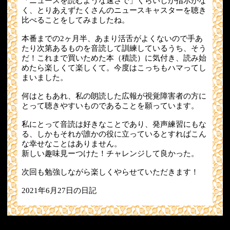
「ニュースを読むような速さで」くらいしか指示がな
く、とりあえずたくさんのニュースキャスターを聴き
比べることをしてみましたね。
本番までの2ヶ月半、あまり活舌がよくないので手あ
たり次第あるものを音読して訓練しているうち、そう
だ！これまで買いためた本（積読）に気付き、読み始
めたら楽しくて楽しくて。今度はこっちもハマってし
まいました。
何はともあれ、私の朗読した広報が視覚障害者の方に
とって聴きやすいものであることを願っています。
私にとって音読は好きなことであり、発声練習にもな
る、しかもそれが誰かの役に立っているとすればこん
な幸せなことはありません。
新しい趣味見ーつけた！チャレンジして良かった。
次回も勉強しながら楽しくやらせていただきます！
2021年6月27日の日記