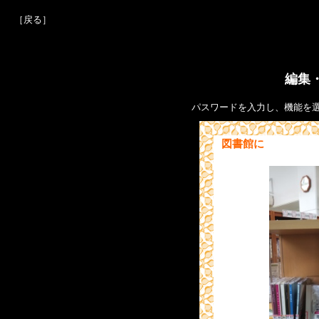
［戻る］
編集
パスワードを入力し、機能を
図書館に