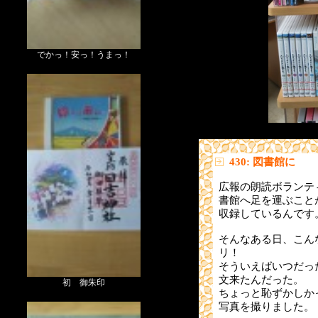
でかっ！安っ！うまっ！
430: 図書館に
広報の朗読ボランテ
書館へ足を運ぶこと
収録しているんです
そんなある日、こん
リ！
そういえばいつだっ
文来たんだった。
初 御朱印
ちょっと恥ずかしか
写真を撮りました。