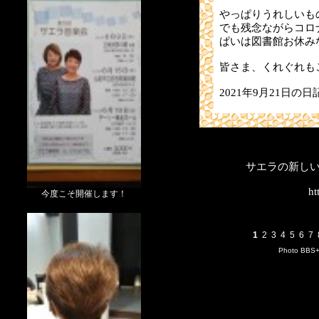
やっぱりうれしいも
でも残念ながらコロ
ぱいは図書館お休み
皆さま、くれぐれも
2021年9月21日の日
サエラの新し
ht
今度こそ開催します！
1
2
3
4
5
6
7
Photo BBS