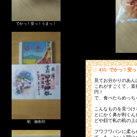
でかっ！安っ！うまっ！
435: でかっ！安
見てお分かりのあん
これがすごくて、直径
円！
で、食べたらめっち
こんなものを見つけ
とにかく鼻が利くん
どや顔で私の机の上
初 御朱印
フワフワパンに柔ら