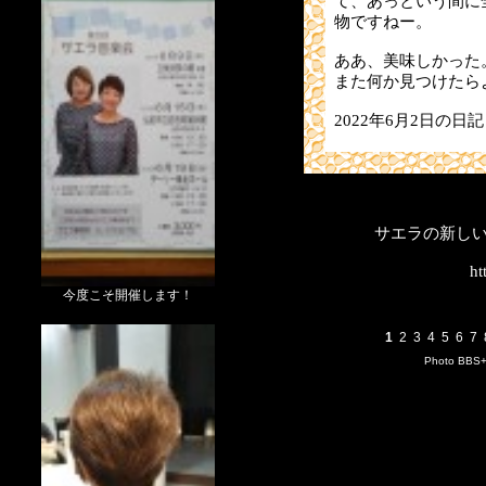
て、あっという間に
物ですねー。
ああ、美味しかった
また何か見つけたら
2022年6月2日の日記
サエラの新し
ht
今度こそ開催します！
1
2
3
4
5
6
7
Photo BBS