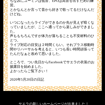
ちなみにユーミンは低音、EPOは高音を出すための練
習。
とかなんとか言って昔から好きで歌ってるだけなんだ
けどね。
いつになったらライブができるのか先が見えず暗くな
っていましたが、ここへ通ってから楽しみができまし
た。
声ももちろんですが体力が落ちることも不安材料のひ
とつ。
ライブ対応の目安は２時間くらい。それプラス移動時
間やリハーサルを考えると、いつも長い時間頑張って
たんだなぁと改めて思いました。
ところで、つい先日からFacebookでサエラの衣装のお
披露目を始めました。
よかったらご覧下さい！
2020年5月20日の日記
サエラの新しいホームページが出来ました！