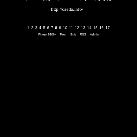
http://caetla.info/
1
2
3
4
5
6
7
8
9
10
11
12
13
14
15
16
17
Photo BBS+
Post
Edit
RSS
Admin