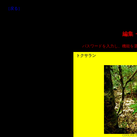
［戻る］
編集
パスワードを入力し、機能を
トクサラン
COOLPIX P