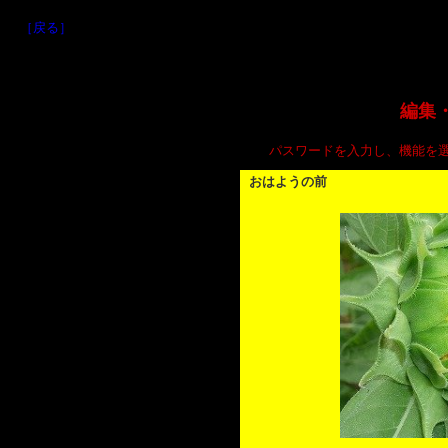
［戻る］
編集
パスワードを入力し、機能を
おはようの前