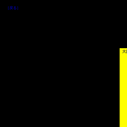
［戻る］
大