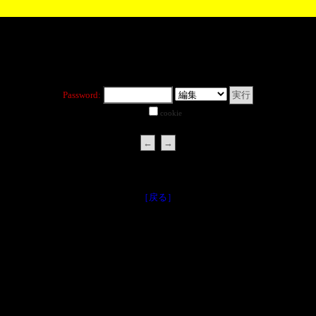
Password:
cookie
［戻る］