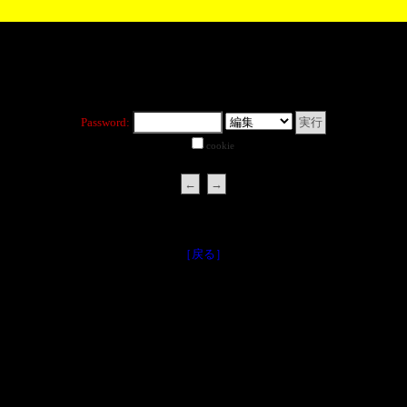
Password:
cookie
［戻る］