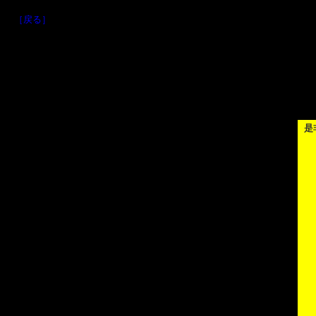
［戻る］
是