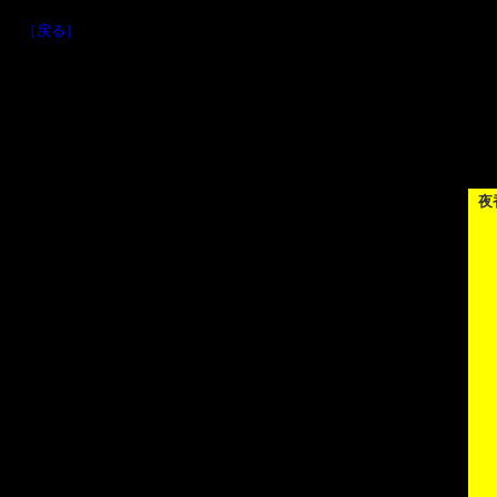
［戻る］
夜