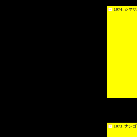
1074: シ
1073: ナ