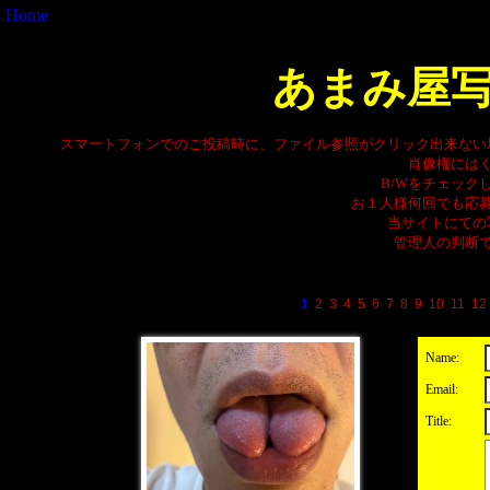
Home
あまみ屋
スマートフォンでのご投稿時に、ファイル参照がクリック出来ない
肖像権には
B/Wをチェック
お１人様何回でも応
当サイトにての
管理人の判断
1
2
3
4
5
6
7
8
9
10
11
12
Name:
Email:
Title: