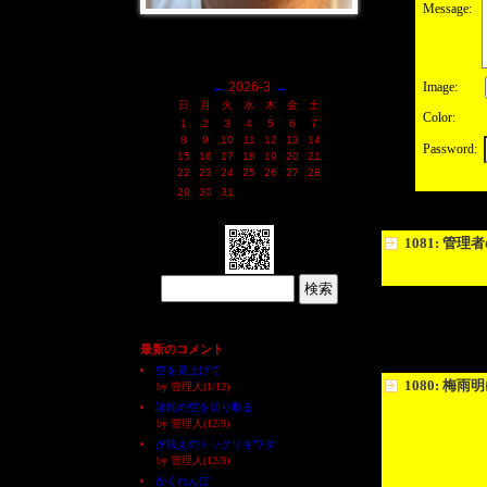
Message:
←
2026-3
→
Image:
日
月
火
水
木
金
土
Color:
1
2
3
4
5
6
7
8
9
10
11
12
13
14
Password:
15
16
17
18
19
20
21
22
23
24
25
26
27
28
29
30
31
1081: 管
最新のコメント
空を見上げて
1080: 梅雨
by 管理人(1/12)
諸鈍の空を切り取る
by 管理人(12/9)
夕映えのトックリキワタ
by 管理人(12/9)
かくれんぼ