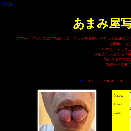
Home
あまみ屋
スマートフォンでのご投稿時に、ファイル参照がクリック出来ない
肖像権には
B/Wをチェック
お１人様何回でも応
当サイトにての
管理人の判断
1
2
3
4
5
6
7
8
9
10
11
12
Name:
Email:
Title: