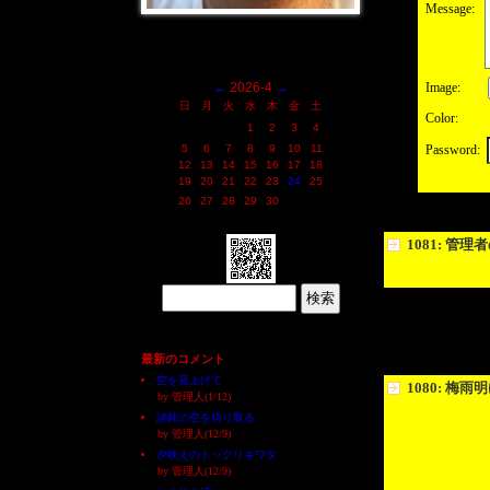
Message:
←
2026-4
→
Image:
日
月
火
水
木
金
土
Color:
1
2
3
4
5
6
7
8
9
10
11
Password:
12
13
14
15
16
17
18
19
20
21
22
23
24
25
26
27
28
29
30
1081: 管
最新のコメント
空を見上げて
1080: 梅雨
by 管理人(1/12)
諸鈍の空を切り取る
by 管理人(12/9)
夕映えのトックリキワタ
by 管理人(12/9)