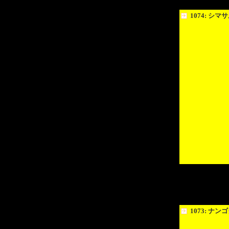
1074: シ
1073: ナ