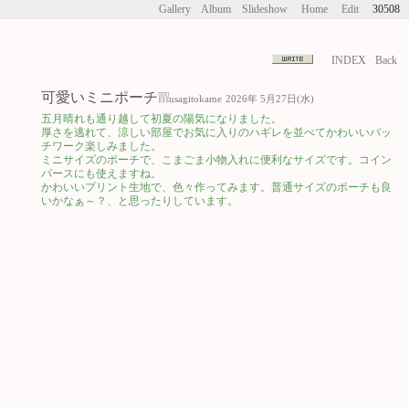
Gallery
Album
Slideshow
Home
Edit
30508
INDEX
Back
可愛いミニポーチ❕❕❕
usagitokame
2026年 5月27日(水)
五月晴れも通り越して初夏の陽気になりました。
厚さを逃れて、涼しい部屋でお気に入りのハギレを並べてかわいいパッ
チワーク楽しみました。
ミニサイズのポーチで、こまごま小物入れに便利なサイズです。コイン
パースにも使えますね。
かわいいプリント生地で、色々作ってみます。普通サイズのポーチも良
いかなぁ～？、と思ったりしています。