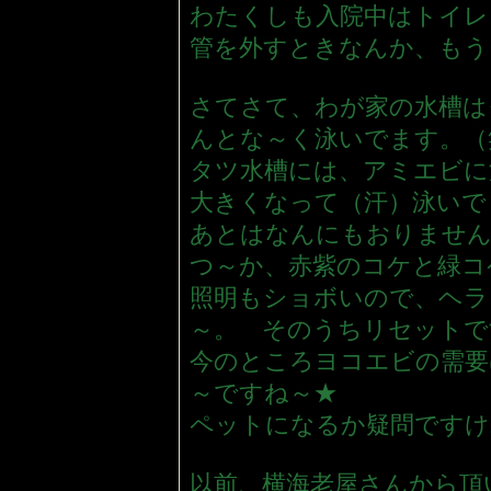
わたくしも入院中はトイレ
管を外すときなんか、もう
さてさて、わが家の水槽は
んとな～く泳いでます。（
タツ水槽には、アミエビに
大きくなって（汗）泳いで
あとはなんにもおりません
つ～か、赤紫のコケと緑コ
照明もショボいので、ヘラ
～。 そのうちリセットで
今のところヨコエビの需要
～ですね～★
ペットになるか疑問ですけ
以前、横海老屋さんから頂