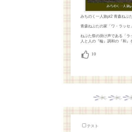
みちのく一人旅pt2 青森ね
青森ねぶたの家「ワ・ラッセ
ねぶた祭の掛け声である「ラ
人と人の『輪』調和の『和』
テスト