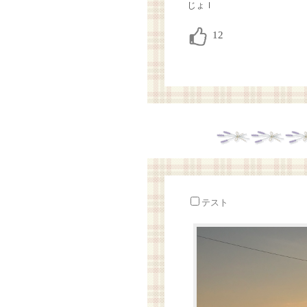
じょｌ
テスト