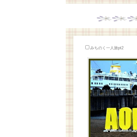
みちのく一人旅pt2