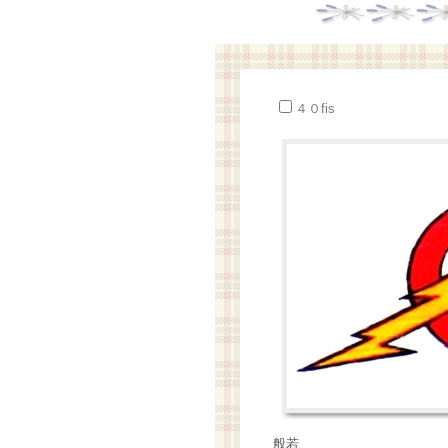
４０fis
般若