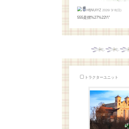
HfjNUlYZ
2026/ 3/ 8(日)
555是摺%27%22\'\"
トラクターユニット