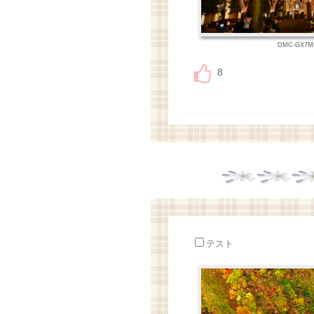
DMC-GX7MK
テスト