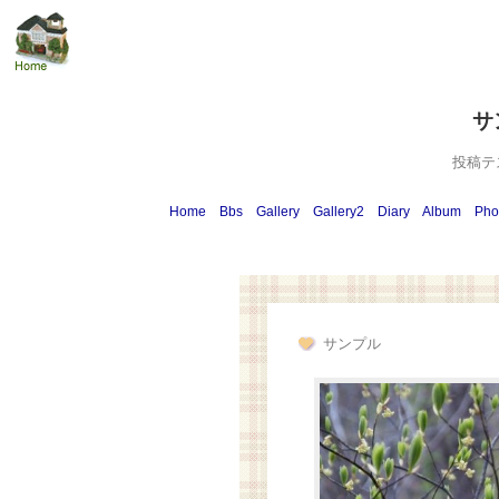
サ
投稿テ
Home
Bbs
Gallery
Gallery2
Diary
Album
Pho
サンプル