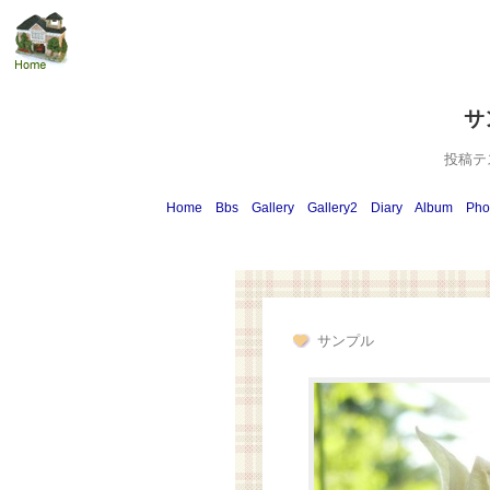
サ
投稿テ
Home
Bbs
Gallery
Gallery2
Diary
Album
Pho
サンプル