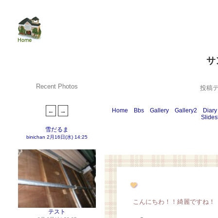
サ
Recent Photos
投稿
Home
Bbs
Gallery
Gallery2
Diary
Slide
雪だるま
binichan
2月16日(水) 14:25
こんにちわ！！綺麗ですね！
テスト