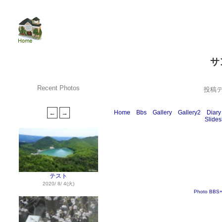
サ
Recent Photos
投稿
Home
Bbs
Gallery
Gallery2
Diary
Slide
テスト
2020/ 8/ 4(火)
Photo BBS