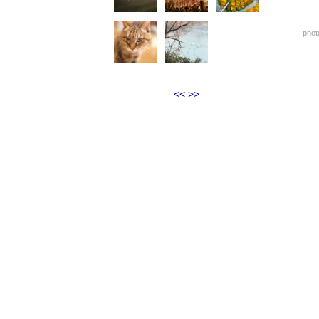
phot
<<
>>