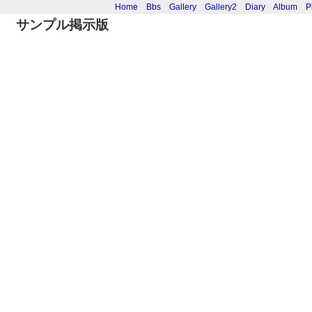
Home
Bbs
Gallery
Gallery2
Diary
Album
P
サンプル掲示版