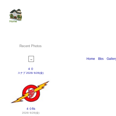
Recent Photos
Home
Bbs
Galler
４０
スナブ
2026/ 6/26(金)
４０fis
2026/ 6/26(金)