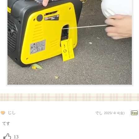
じし
でし
2025/ 4/ 4(金)
てす