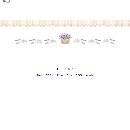
1
2
3
4
5
Photo BBS+
Post
Edit
RSS
Admin