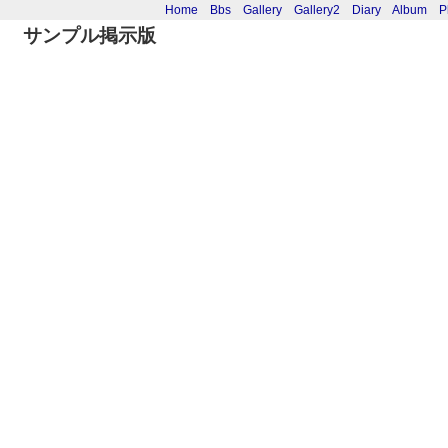
Home
Bbs
Gallery
Gallery2
Diary
Album
P
サンプル掲示版