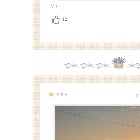
じょｌ
テスト
p