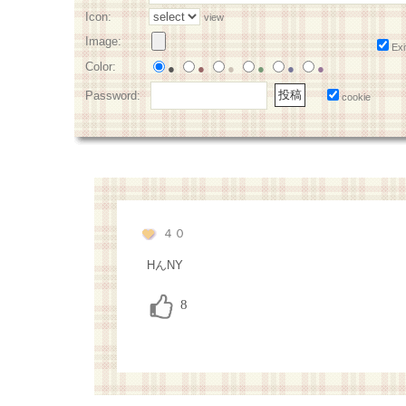
Icon:
view
Image:
Exi
Color:
●
●
●
●
●
●
Password:
cookie
４０
HんNY