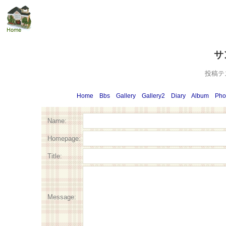
サ
投稿テ
Home
Bbs
Gallery
Gallery2
Diary
Album
Pho
Name:
Homepage:
Title:
Message: