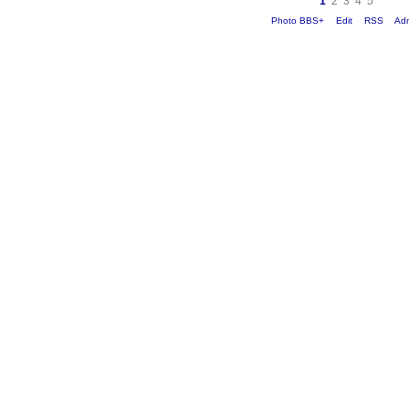
1
2
3
4
5
Photo BBS+
Edit
RSS
Ad