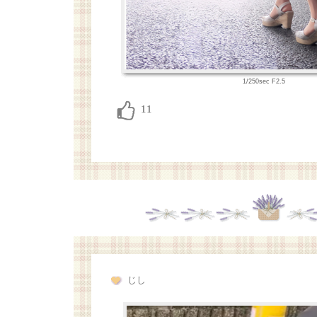
1/250sec F2.5
じし