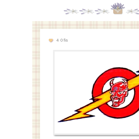
４０fis