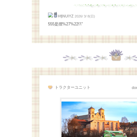
HfjNUlYZ
2026/ 3/ 8(日)
555是摺%27%22\'\"
トラクターユニット
don