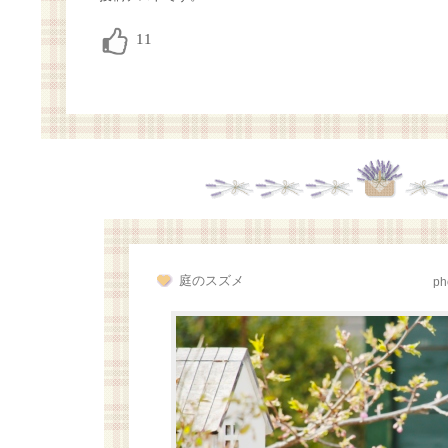
庭のスズメ
ph