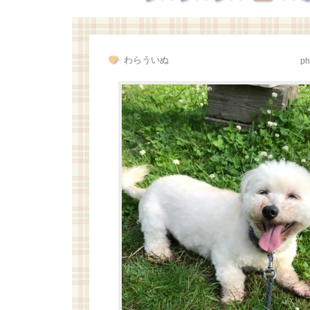
わらういぬ
ph