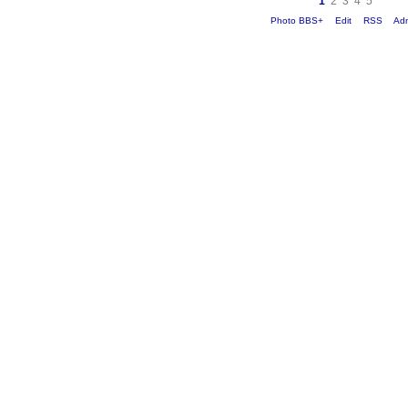
1
2
3
4
5
Photo BBS+
Edit
RSS
Ad