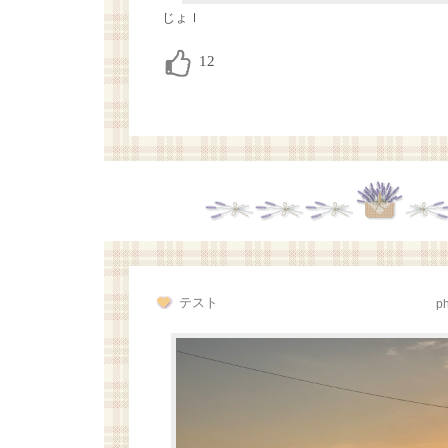
じょｌ
テスト
p