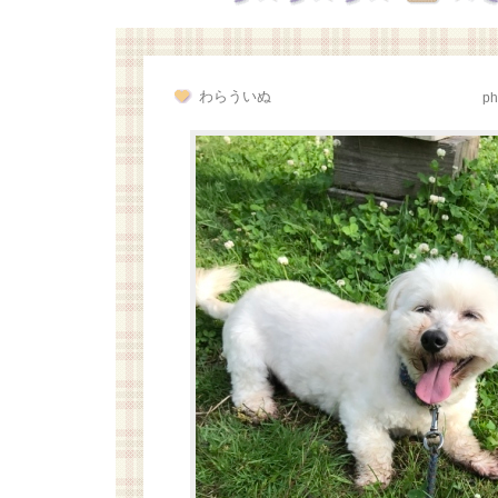
わらういぬ
ph