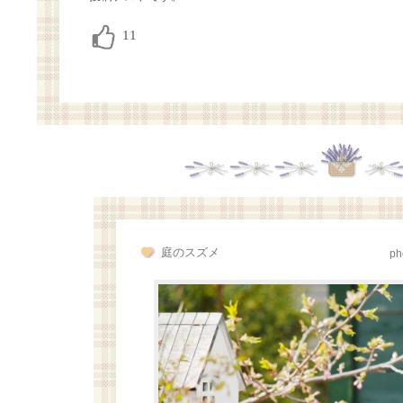
庭のスズメ
ph