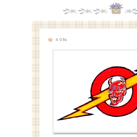
４０fis