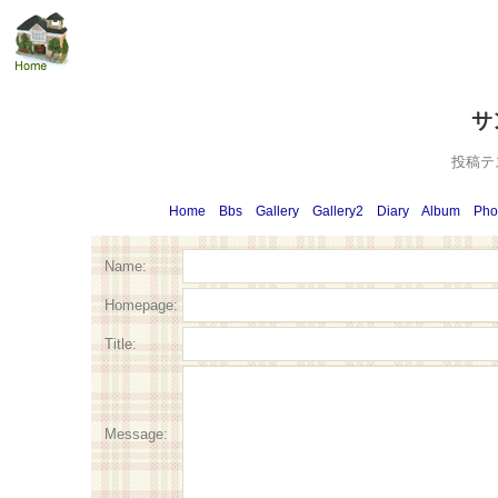
サ
投稿テ
Home
Bbs
Gallery
Gallery2
Diary
Album
Pho
Name:
Homepage:
Title:
Message: