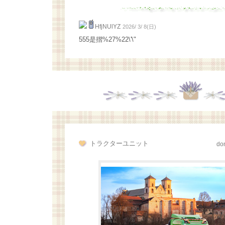
HfjNUlYZ
2026/ 3/ 8(日)
555是摺%27%22\'\"
トラクターユニット
don