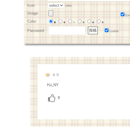
Icon:
view
Image:
Exi
Color:
●
●
●
●
●
●
Password:
cookie
４０
HんNY