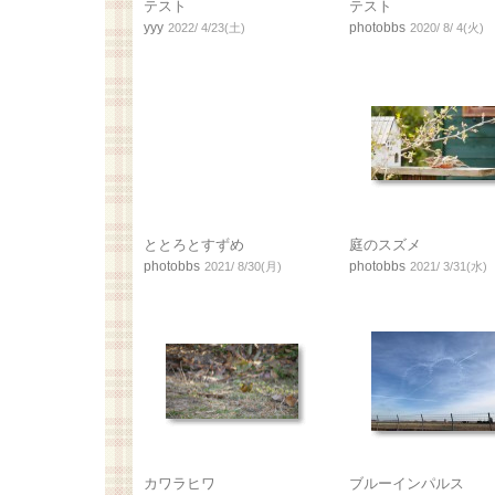
テスト
テスト
yyy
photobbs
2022/ 4/23(土)
2020/ 8/ 4(火)
ととろとすずめ
庭のスズメ
photobbs
photobbs
2021/ 8/30(月)
2021/ 3/31(水)
カワラヒワ
ブルーインパルス