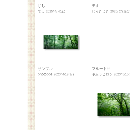
じし
テす
でし
じゅきじき
2025/ 4/ 4(金)
2025/ 2/21(金
サンプル
フルート曲
photobbs
キムラヒロシ
2023/ 4/17(月)
2023/ 5/15