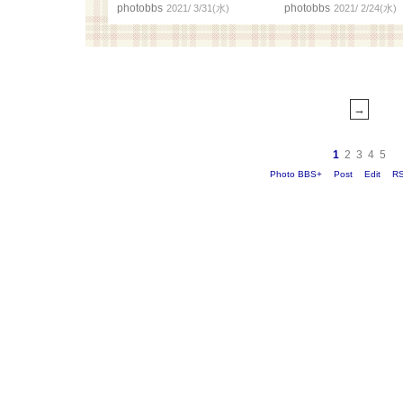
photobbs
photobbs
2021/ 3/31(水)
2021/ 2/24(水)
1
2
3
4
5
Photo BBS+
Post
Edit
R