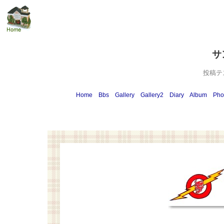
サ
投稿テ
Home
Bbs
Gallery
Gallery2
Diary
Album
Pho