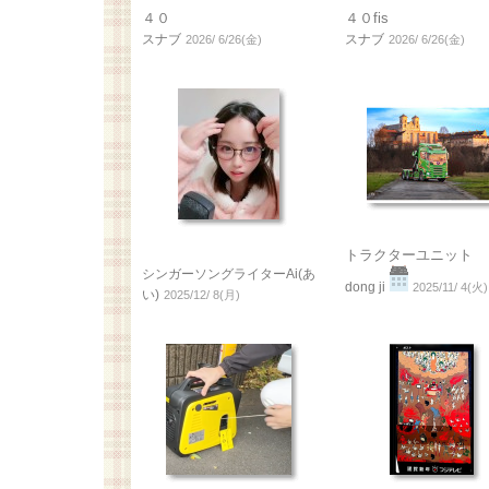
４０
４０fis
スナブ
スナブ
2026/ 6/26(金)
2026/ 6/26(金)
トラクターユニット
シンガーソングライターAi(あ
dong ji
2025/11/ 4(火)
い)
2025/12/ 8(月)