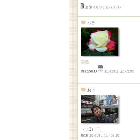
画像
4月14日(水) 05:17
バラ
薔薇
dragonJJ
11月13日(金) 02:02
おう
（：3）|￣|＿
hosi
10月31日(土) 02:10