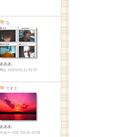
な
あああ
ALL
10月31日(土) 02:23
てすと
あああ
りゅー
10月 7日(水) 20:59