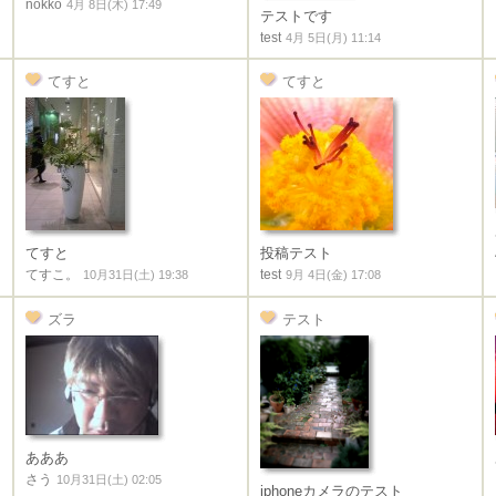
nokko
4月 8日(木) 17:49
テストです
test
4月 5日(月) 11:14
てすと
てすと
てすと
投稿テスト
てすこ。
test
10月31日(土) 19:38
9月 4日(金) 17:08
ズラ
テスト
あああ
さう
10月31日(土) 02:05
iphoneカメラのテスト