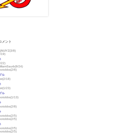
コメント
fjNUlYZ(3/8)
/19)
ト
/22)
illiamSaurb(9/24)
hotobbs(2/6)
プル
st(2/18)
ト
st(1/23)
プル
hotobbs(1/13)
ト
hotobbs(2/8)
ト
hotobbs(2/5)
hotobbs(2/5)
ト
hotobbs(2/5)
hotobbs(2/5)