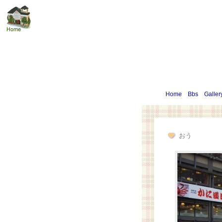
Home
Bbs
Galler
おう