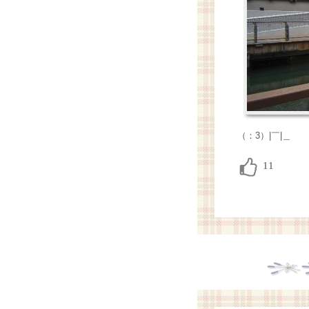
（：3）|￣|＿