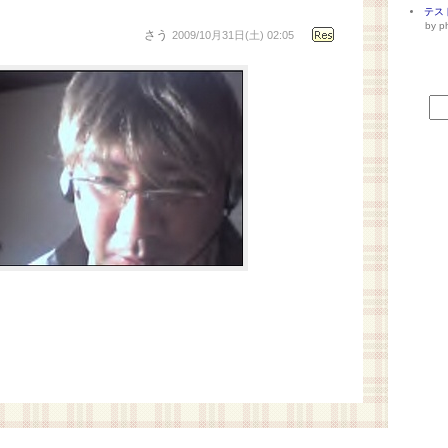
テス
by p
さう
2009/10月31日(土) 02:05