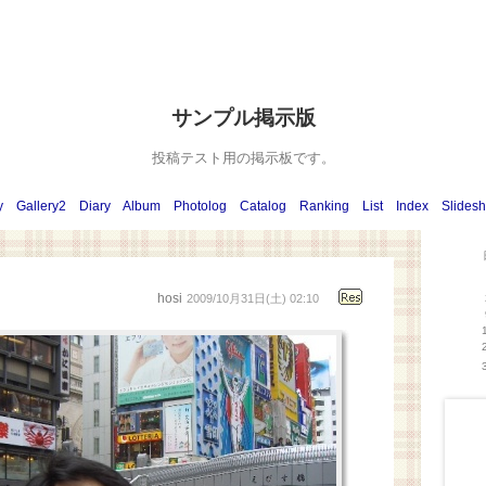
サンプル掲示版
投稿テスト用の掲示板です。
y
Gallery2
Diary
Album
Photolog
Catalog
Ranking
List
Index
Slides
hosi
2009/10月31日(土) 02:10