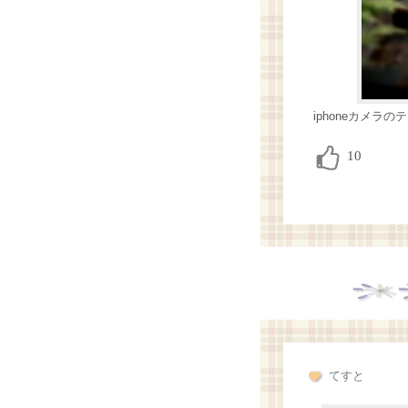
iphoneカメラの
てすと