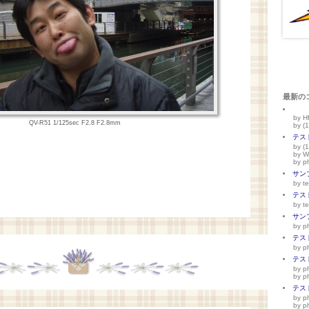
最新の
by H
QV-R51 1/125sec F2.8 F2.8mm
by (1
テス
by (1
by W
by p
サン
by te
テス
by te
サン
by p
テス
by p
テス
by p
by p
テス
by p
by p