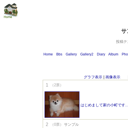
サ
投稿テ
Home
Bbs
Gallery
Gallery2
Diary
Album
Pho
グラフ表示
|
画像表示
[投
1
（2票）
はじめまして家の小町です....
2
（0票）
サンプル