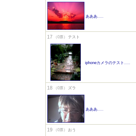
あああ.....
17
（0票）
テスト
iphoneカメラのテスト.....
18
（0票）
ズラ
あああ.....
19
（0票）
おう