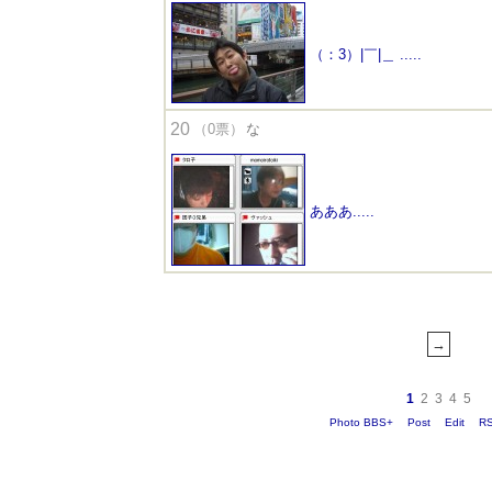
（：3）|￣|＿ .....
20
（0票）
な
あああ.....
1
2
3
4
5
Photo BBS+
Post
Edit
R