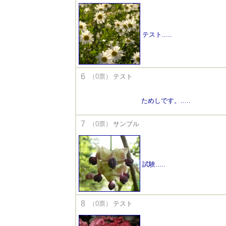
テスト.....
6
（0票）
テスト
ためしです。.....
7
（0票）
サンプル
試験.....
8
（0票）
テスト