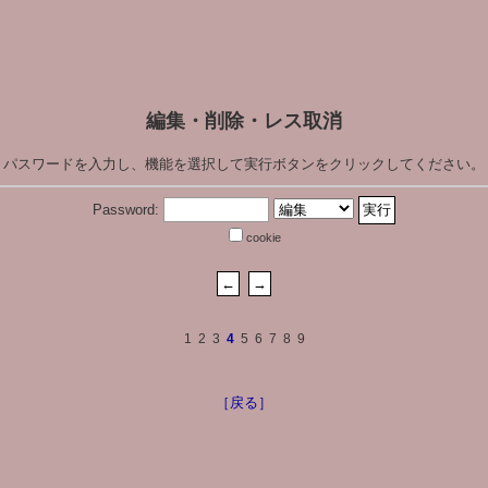
編集・削除・レス取消
パスワードを入力し、機能を選択して実行ボタンをクリックしてください。
Password:
cookie
1
2
3
4
5
6
7
8
9
［戻る］