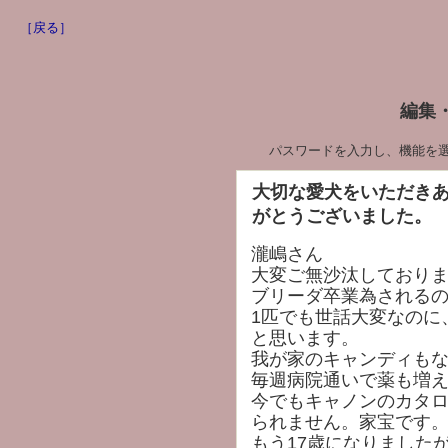
［戻る］
編集
パスワードを入力し、機能を
大切な愛犬をいただき
がとうございました。
瀧嶋さん
大変ご無沙汰しており
ブリーダ卒業為される
1匹でも世話大変なのに
と思います。
我が家のキャンディも
毎週病院通いで薬も増
今でもキャノンのカタ
られません。家宝です
もう17歳になりました