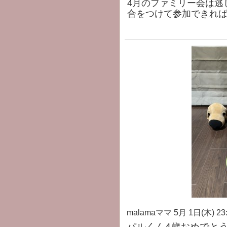
4月のファミリー会は逃
合をつけて参加できれ
malamaママ
5月 1日(木) 23
パルくん4歳おめでとう