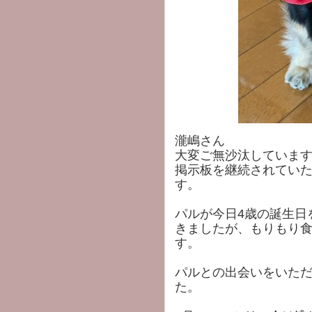
瀧嶋さん
大変ご無沙汰していま
掲示板を継続されてい
す。
パルが今日4歳の誕生日
きましたが、もりもり
す。
パルとの出会いをいた
た。