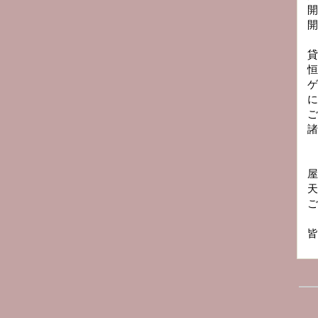
開
開
貸
恒
ゲ
に
ご
諸
屋
天
ご
皆