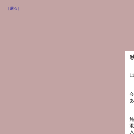
［戻る］
1
会
あ
施
混
入