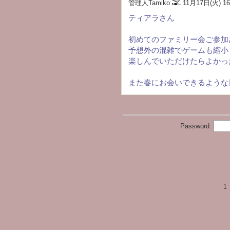
管理人Tamiko
11月17日(火) 16
ティアラさん
初めてのファミリー会ご参加
予想外の混雑でゲームも縮小
楽しんでいただけたらよかっ
また春にお会いできるような
Password:
1