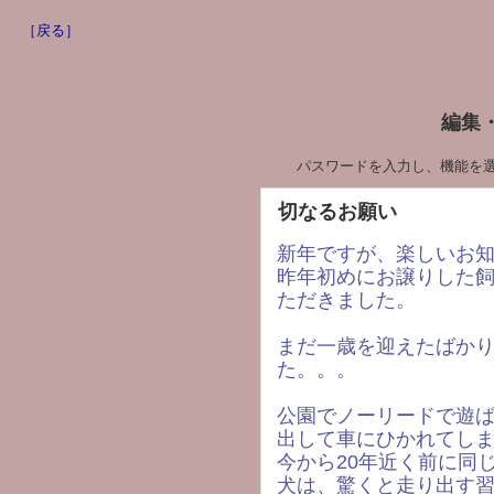
［戻る］
編集
パスワードを入力し、機能を
切なるお願い
新年ですが、楽しいお
昨年初めにお譲りした
ただきました。
まだ一歳を迎えたばか
た。。。
公園でノーリードで遊
出して車にひかれてし
今から20年近く前に同
犬は、驚くと走り出す