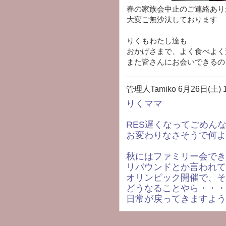
春の家族会中止のご連絡あり
大変ご無沙汰しております
りくもわたし達も
おかげさまで、よく食べよく
また皆さんにお会いできるの
管理人Tamiko
6月26日(土) 1
りくママ
RES遅くなってごめん
お変わりなさそうで何よ
秋にはファミリー会でき
リバウンドとか言われて
オリンピック開催で、そ
どうなることやら・・・
日常が戻ってきますよう