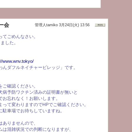
ー会
管理人tamiko
3月24日(火) 13:56
ってごめんなさい。
しました。
://www.wnv.tokyo/
わんダフルネイチャービレッジ」です。
をご確認ください。
犬病予防ワクチン済みの証明書が無いと
でお忘れなく！お願いします。
よって変わりますのでHPでご確認ください。
に駐車場でお待ちしていますね。
はありませんので、
ムは混雑状況での判断になりますが、