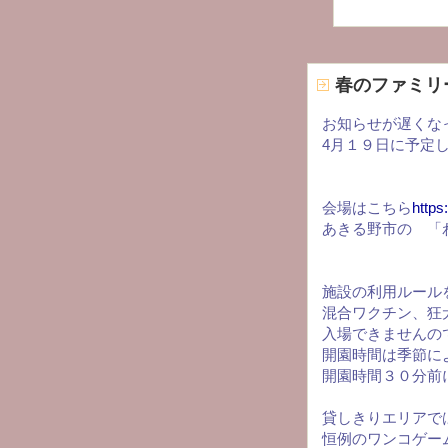
春のファミリ
お知らせが遅くな
4月１９日に予定
会場はこちら
https
あきる野市の 「
施設の利用ルール
混合ワクチン、狂
入場できませんの
開園時間は季節に
開園時間３０分前
貸しきりエリアで
恒例のワンコゲー