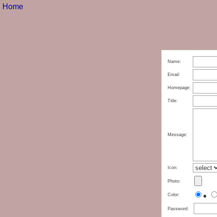
Home
Name:
Email:
Homepage:
Title:
Message:
Icon:
Photo:
●
Color:
Password: