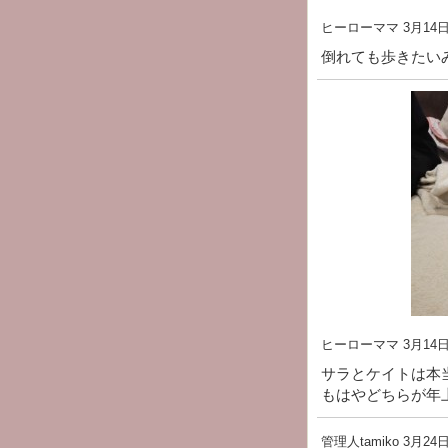
ヒーローママ
3月14日(
倒れても歩きたい
ヒーローママ
3月14日(
サラとケイトは本
もはやどちらが年
管理人tamiko
3月24日(