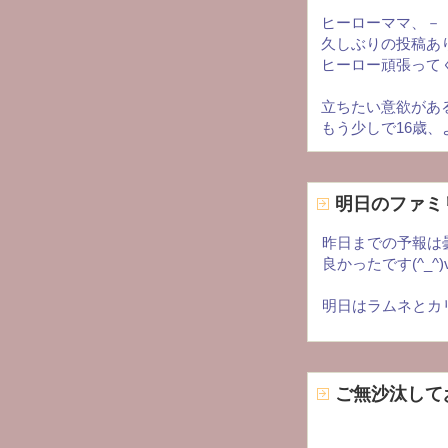
ヒーローママ、－
久しぶりの投稿あ
ヒーロー頑張って
立ちたい意欲があ
もう少しで16歳
明日のファミ
昨日までの予報は
良かったです(^_^)
明日はラムネとカ
ご無沙汰して