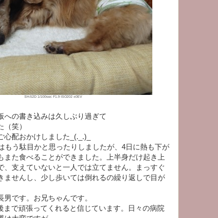
SH-52D 1/100sec F1.9 ISO202 ±0EV
板への書き込みは久しぶり過ぎて
た（笑）
配おかけしました_(._.)_
時はもう駄目かと思ったりしましたが、4日に熱も下が
もまた食べることができました。上半身だけ起き上
で、支えていないと一人では立てません。まっすぐ
きませんし、少し歩いては倒れるの繰り返しで目が
長男です。お兄ちゃんです。
最後まで頑張ってくれると信じています。日々の病院