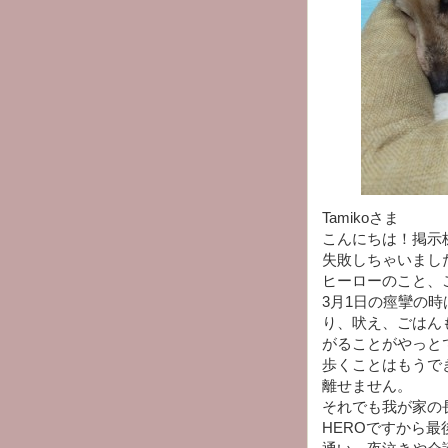
Tamikoさま
こんにちは！掲示
失敗しちゃいまし
ヒーローのこと、ご心
3月1日の痙攣の
り、吠え、ごはん
がることがやっと
歩くことはもうで
離せません。
それでも我が家の
HEROですから