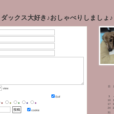
ダックス大好き♪おしゃべりしましょ♪
日
view
3
Exif
10
●
●
●
●
●
17
24
cookie
31