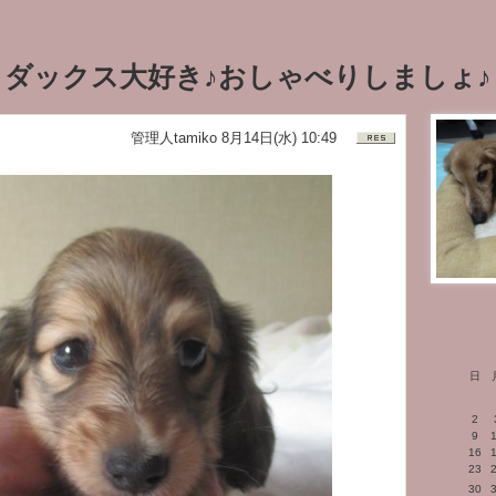
ダックス大好き♪おしゃべりしましょ♪
管理人tamiko
8月14日(水) 10:49
日
2
9
16
23
30