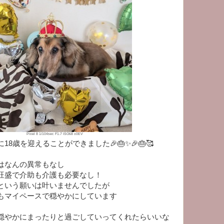
Pixel 8 1/104sec F1.7 ISO68 ±0EV
8歳を迎えることができました🎉🎂✨🎉🎂🥰
はなんの異常もなし
旺盛で介助も介護も必要なし！
…という願いは叶いませんでしたが
もマイペースで穏やかにしています
穏やかにまったりと過ごしていってくれたらいいな