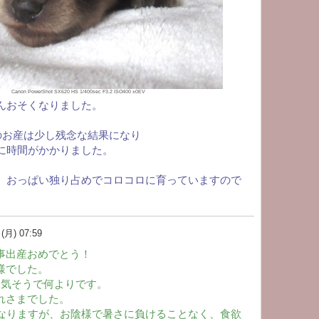
Canon PowerShot SX620 HS 1/400sec F3.2 ISO400 ±0EV
んおそくなりました。
後のお産は少し残念な結果になり
に時間がかかりました。
、おっぱい独り占めでコロコロに育っていますので
。
月) 07:59
事出産おめでとう！
様でした。
元気そうで何よりです。
れさまでした。
になりますが、お陰様で暑さに負けることなく、食欲