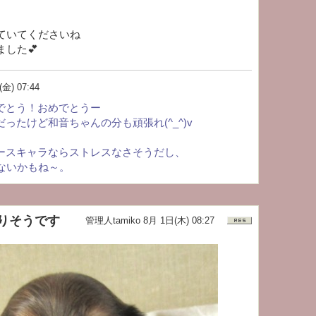
ていてくださいね
した💕
金) 07:44
でとう！おめでとうー
ったけど和音ちゃんの分も頑張れ(^_^)v
ースキャラならストレスなさそうだし、
ゃないかもね～。
りそうです
管理人tamiko
8月 1日(木) 08:27