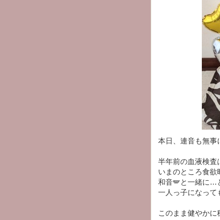
本日、連音も無事に1
半年前の血液検査
いまのところ食欲
和音🪽と一緒に
一人っ子になって
このまま健やかに