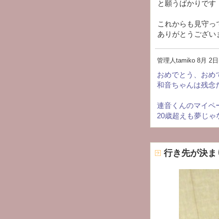
と願うばかりです
これからも見守っ
ありがとうございま
管理人tamiko
8月 2日(
おめでとう、おめ
和音ちゃんは残念だ
連音くんのマイペ
20歳超えも夢じ
行き先が決ま