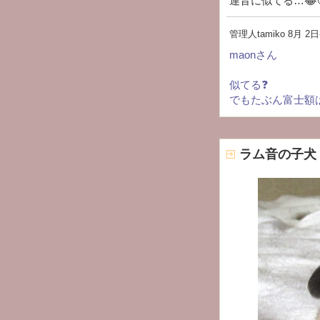
連音に似てる…😂🥰
管理人tamiko
8月 2日(
maonさん
似てる❓
でもたぶん富士額
ラム音の子犬