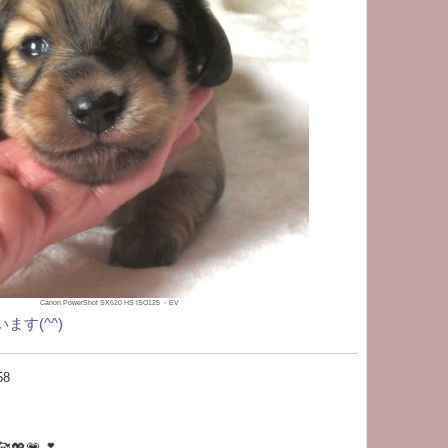
Canon PowerShot SX620 HS ISO125 －EV
す(^^)
58