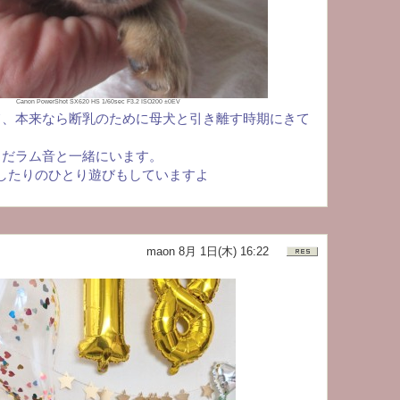
Canon PowerShot SX620 HS 1/60sec F3.2 ISO200 ±0EV
て、本来なら断乳のために母犬と引き離す時期にきて
まだラム音と一緒にいます。
したりのひとり遊びもしていますよ
maon
8月 1日(木) 16:22