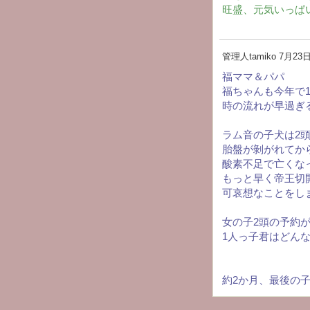
旺盛、元気いっぱ
管理人tamiko
7月23日(
福ママ＆パパ
福ちゃんも今年で
時の流れが早過ぎ
ラム音の子犬は2
胎盤が剝がれてか
酸素不足で亡くな
もっと早く帝王切
可哀想なことをし
女の子2頭の予約
1人っ子君はどん
約2か月、最後の子