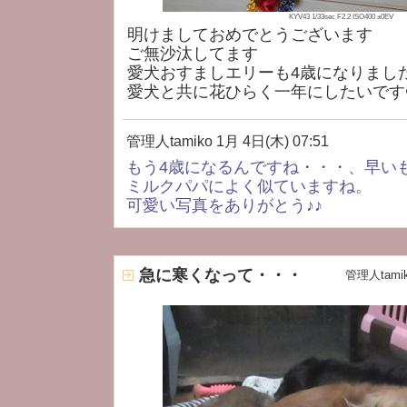
KYV43 1/33sec F2.2 ISO400 ±0EV
明けましておめでとうございます
ご無沙汰してます
愛犬おすましエリーも4歳になりまし
愛犬と共に花ひらく一年にしたいです❤
管理人tamiko
1月 4日(木) 07:51
もう4歳になるんですね・・・、早い
ミルクパパによく似ていますね。
可愛い写真をありがとう♪♪
急に寒くなって・・・
管理人tami