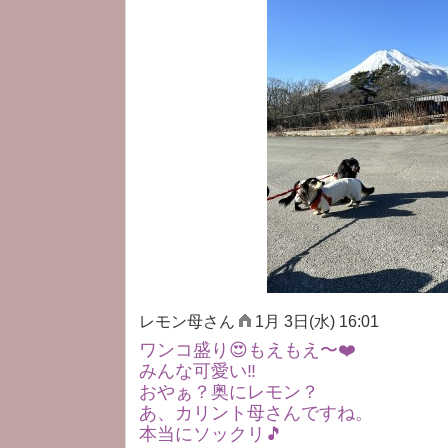
レモン母さん
1月 3日(水) 16:01
ワンコ盛り😍もえもえ〜❤️
みんな可愛い‼️
おやぁ？奥にレモン？
あ、カリント母さんですね。
本当にソックリ🎵