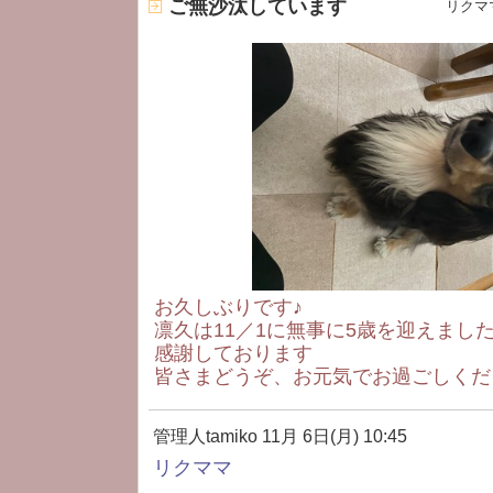
ご無沙汰しています
リクマ
お久しぶりです♪
凛久は11／1に無事に5歳を迎えまし
感謝しております
皆さまどうぞ、お元気でお過ごしくだ
管理人tamiko
11月 6日(月) 10:45
リクママ