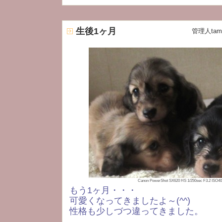
生後1ヶ月
管理人tami
Canon PowerShot SX620 HS 1/250sec F3.2 ISO
もう1ヶ月・・・
可愛くなってきましたよ～(^^)
性格も少しづつ違ってきました。