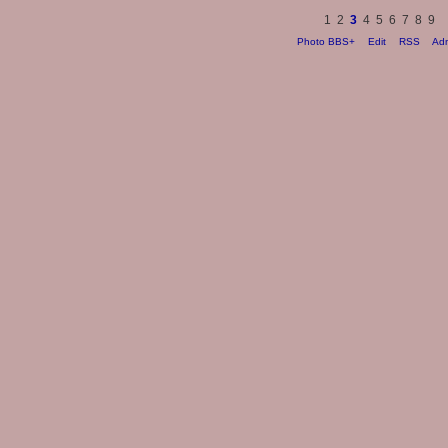
1
2
3
4
5
6
7
8
9
Photo BBS+
Edit
RSS
Ad