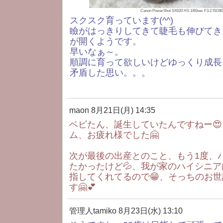
Canon PowerShot SX620 HS 1/60sec F3.2 ISO
スクスク育っています(^^)
瞼がはっきりしてきて睫毛も伸びてき
が開くようです。
早いなぁ～。
順調に育って欲しいけどゆっくり成長
矛盾した思い。。。
maon
8月21日(月) 14:35
ベビたん、誕生していたんですねー😍
ム、お疲れ様でした🤗
次が最後の出産とのこと、もう1度、
たかったけど💦、我が家のハイシニア
指してくれてるので😁、そっちのお世
す🤗💕
管理人tamiko
8月23日(水) 13:10