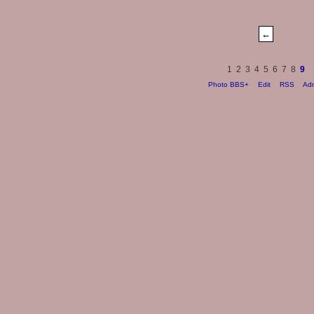
1
2
3
4
5
6
7
8
9
Photo BBS+
Edit
RSS
Ad